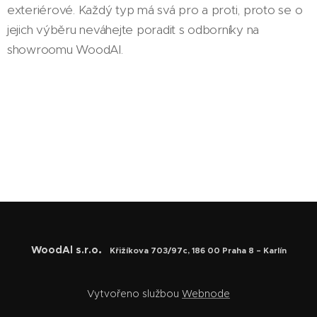
exteriérové. Každý typ má svá pro a proti, proto se o
jejich výběru neváhejte poradit s odborníky na
showroomu WoodAl.
.
WoodAl s.r.o
Křižíkova 703/97c, 186 00 Praha 8 – Karlín
Vytvořeno službou
Webnode