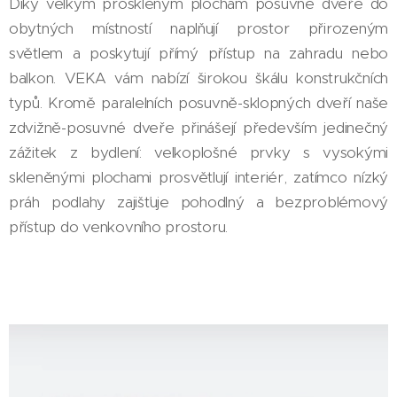
Díky velkým proskleným plochám posuvné dveře do
obytných místností naplňují prostor přirozeným
světlem a poskytují přímý přístup na zahradu nebo
balkon. VEKA vám nabízí širokou škálu konstrukčních
typů. Kromě paralelních posuvně-sklopných dveří naše
zdvižně-posuvné dveře přinášejí především jedinečný
zážitek z bydlení: velkoplošné prvky s vysokými
skleněnými plochami prosvětlují interiér, zatímco nízký
práh podlahy zajišťuje pohodlný a bezproblémový
přístup do venkovního prostoru.