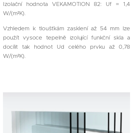
Izolační hodnota VEKAMOTION 82: Uf = 1,4
W/(m²K).
Vzhledem k tloušťkám zasklení až 54 mm lze
použít vysoce tepelně izolující funkční skla a
docílit tak hodnot Ud celého prvku až 0,78
W/(m²K).