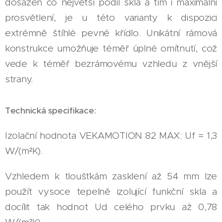
dosažen co největší podíl skla a tím i maximální
prosvětlení, je u této varianty k dispozici
extrémně štíhlé pevné křídlo. Unikátní rámová
konstrukce umožňuje téměř úplné omítnutí, což
vede k téměř bezrámovému vzhledu z vnější
strany.
Technická specifikace:
Izolační hodnota VEKAMOTION 82 MAX: Uf = 1,3
W/(m²K).
Vzhledem k tloušťkám zasklení až 54 mm lze
použít vysoce tepelně izolující funkční skla a
docílit tak hodnot Ud celého prvku až 0,78