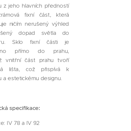
 z jeho hlavních předností
rámová fixní část, která
je ničím nerušený výhled
šený dopad světla do
ru. Sklo fixní části je
veno přímo do prahu,
ž vnitřní část prahu tvoří
á lišta, což přispívá k
 a estetickému designu. ​
cká
specifikace:
ce: IV 78 a IV 92