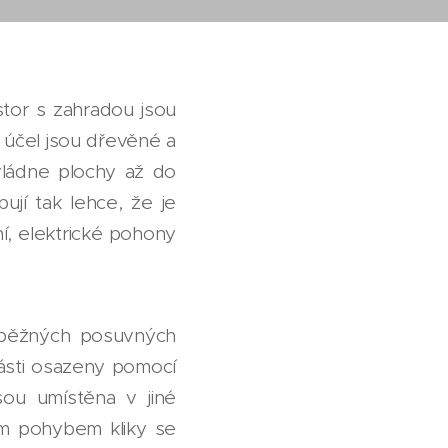
stor s zahradou jsou
 účel jsou dřevěné a
vládne plochy až do
jí tak lehce, že je
ní, elektrické pohony
d běžných posuvných
části osazeny pomocí
sou umístěna v jiné
ým pohybem kliky se