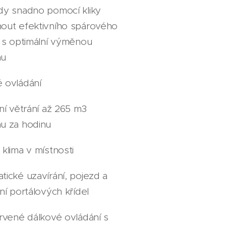
dy snadno pomocí kliky
out efektivního spárového
í s optimální výměnou
hu
 ovládání
ní větrání až 265 m3
u za hodinu
klima v místnosti
tické uzavírání, pojezd a
ní portálových křídel
ervené dálkové ovládání s