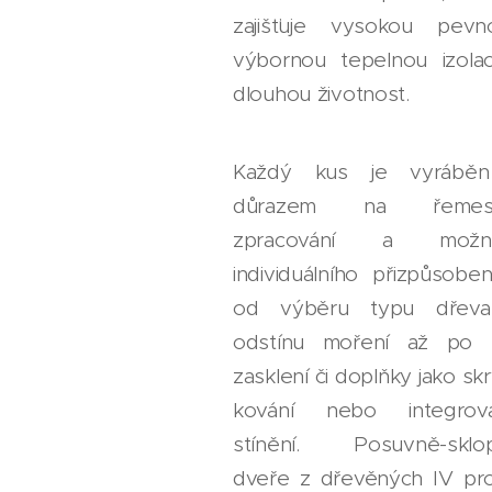
zajišťuje vysokou pevno
výbornou tepelnou izolac
dlouhou životnost.
Každý kus je vyrábě
důrazem na řemes
zpracování a možn
individuálního přizpůsobe
od výběru typu dřev
odstínu moření až po 
zasklení či doplňky jako sk
kování nebo integrov
stínění. Posuvně-sklo
dveře z dřevěných IV prof