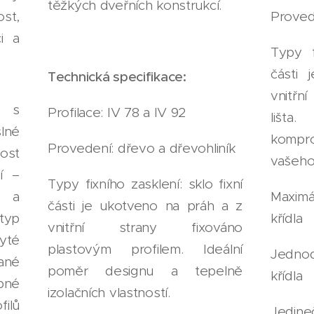
těžkých dveřních konstrukcí.
Proved
st,
i a
Typy f
části
Technická specifikace:
vnitřn
n s
Profilace: IV 78 a IV 92
lišt
lné
komp
Provedení: dřevo a dřevohliník
ost
vašeho
ní –
Typy fixního zasklení: sklo fixní
Maximá
a a
části je ukotveno na práh a z
křídla
typ
vnitřní strany fixováno
ryté
plastovým profilem. Ideální
Jednod
ané
poměr designu a tepelně
křídla
pné
izolačních vlastností.
ilů
Jedine