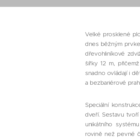
Velké prosklené plo
dnes běžným prvkem 
dřevohliníkové zdv
šířky 12 m, přičem
snadno ovládají i dě
a bezbariérové prahy
Speciální konstruk
dveří. Sestavu tvoř
unikátního systému
rovině než pevné č