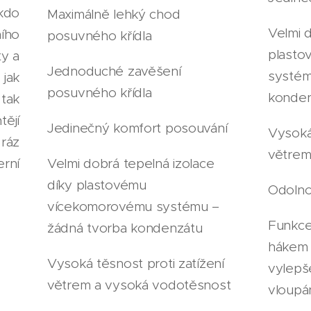
 kdo
Maximálně lehký chod
Velmi d
ího
posuvného křídla
plasto
ty a
Jednoduché zavěšení
systém
jak
posuvného křídla
konden
tak
ějí
Jedinečný komfort posouvání
Vysoká 
 ráz
větrem
Velmi dobrá tepelná izolace
rní
díky plastovému
Odolno
vícekomorovému systému –
Funkce
žádná tvorba kondenzátu
hákem 
Vysoká těsnost proti zatížení
vylepš
větrem a vysoká vodotěsnost
vloupá