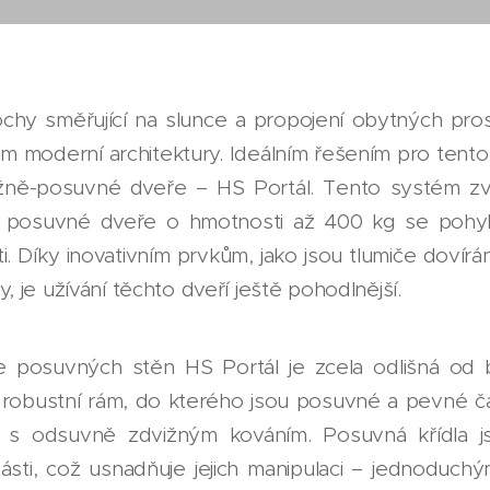
chy směřující na slunce a propojení obytných pro
moderní architektury. Ideálním řešením pro tento
ižně-posuvné dveře – HS Portál. Tento systém z
ž posuvné dveře o hmotnosti až 400 kg se pohybu
ti. Díky inovativním prvkům, jako jsou tlumiče dovírá
, je užívání těchto dveří ještě pohodlnější.
ce posuvných stěn HS Portál je zcela odlišná o
í robustní rám, do kterého jsou posuvné a pevné 
 s odsuvně zdvižným kováním. Posuvná křídla j
ásti, což usnadňuje jejich manipulaci – jednoduch