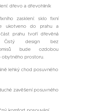
ení: dřevo a dřevohliník
ixního zasklení: sklo fixní
 je ukotveno do prahu a
í část prahu tvoří dřevěná
a. Čistý design bez
romisů bude ozdobou
 obytného prostoru.
lně lehký chod posuvného
uché zavěšení posuvného
čný komfort posouvání