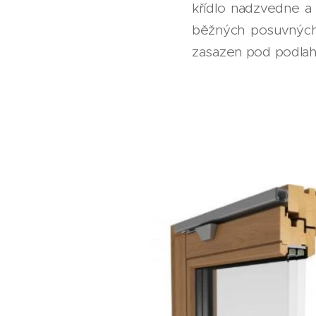
křídlo nadzvedne a
běžných posuvných d
zasazen pod podlahu