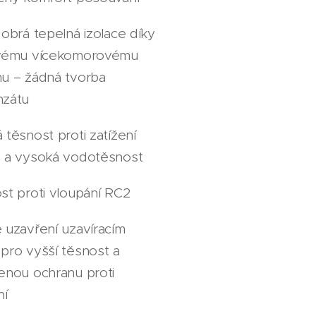
obrá tepelná izolace díky
vému vícekomorovému
u – žádná tvorba
zátu
těsnost proti zatížení
 a vysoká vodotěsnost
st proti vloupání RC2
 uzavření uzavíracím
pro vyšší těsnost a
enou ochranu proti
ní