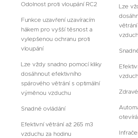
Odolnost proti vloupání RC2
Lze vž
dosáhn
Funkce uzavření uzavíracím
větrán
hákem pro vyšší těsnost a
vzduc
vylepšenou ochranu proti
vloupání
Snadné
Lze vždy snadno pomocí kliky
Efektiv
dosáhnout efektivního
vzduch
spárového větrání s optimální
Zdravé 
výměnou vzduchu
Automa
Snadné ovládání
otevírá
Efektivní větrání až 265 m3
Infrač
vzduchu za hodinu