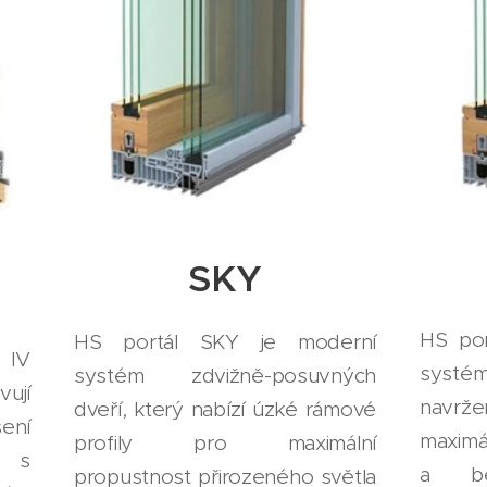
SKY
HS por
HS portál SKY je moderní
 IV
systém
systém zdvižně-posuvných
vují
navr
dveří, který nabízí úzké rámové
ení
maximá
profily pro maximální
u s
a bez
propustnost přirozeného světla