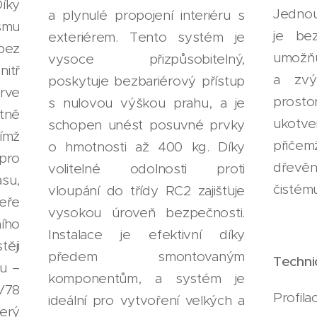
ky
Jednou
a plynulé propojení interiéru s
smu
je bez
exteriérem. Tento systém je
 bez
umožňu
vysoce přizpůsobitelný,
nitř
a zvý
poskytuje bezbariérový přístup
rve
prosto
s nulovou výškou prahu, a je
tně
ukot
schopen unést posuvné prvky
ímž
přičem
o hmotnosti až 400 kg. Díky
pro
dřevěn
volitelné odolnosti proti
su,
čistému
vloupání do třídy RC2 zajišťuje
eře
vysokou úroveň bezpečnosti.
ího
Instalace je efektivní díky
těji
předem smontovaným
Techni
u –
komponentům, a systém je
V78
Profila
ideální pro vytvoření velkých a
erý