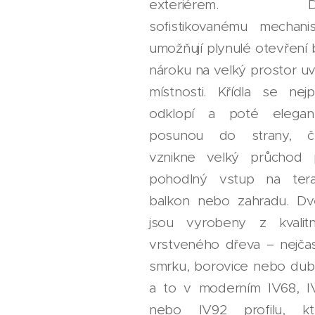
exteriérem. Dí
sofistikovanému mechani
umožňují plynulé otevření
nároku na velký prostor uv
místnosti. Křídla se nejp
odklopí a poté elegan
posunou do strany, č
vznikne velký průchod 
pohodlný vstup na tera
balkon nebo zahradu. Dv
jsou vyrobeny z kvalitn
vrstveného dřeva – nejčas
smrku, borovice nebo dub
a to v moderním IV68, I
nebo IV92 profilu, kt