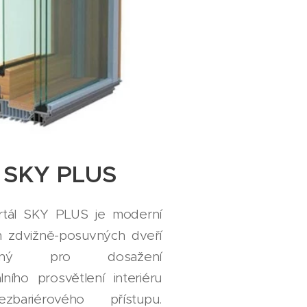
SKY PLUS
tál SKY PLUS je moderní
 zdvižně-posuvných dveří
žený pro dosažení
lního prosvětlení interiéru
bariérového přístupu.