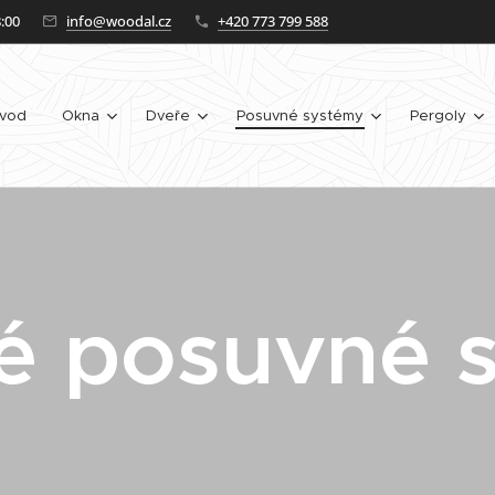
:00
info@woodal.cz
+420 773 799 588
vod
Okna
Dveře
Posuvné systémy
Pergoly
é posuvné 