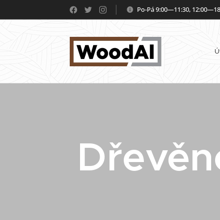
Po-Pá 9:00—11:30, 12:00—18
Ú
Dřevěn