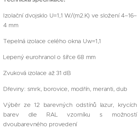
Izolační dvojsklo U=1,1 W/(m2.K) ve složení 4–16–
4 mm
Tepelná izolace celého okna Uw=1,1
Lepený eurohranol o šířce 68 mm
Zvuková izolace až 31 dB
Dřeviny: smrk, borovice, modřín, meranti, dub
Výběr ze 12 barevných odstínů lazur, krycích
barev dle RAL vzorníku s možností
dvoubarevného provedení