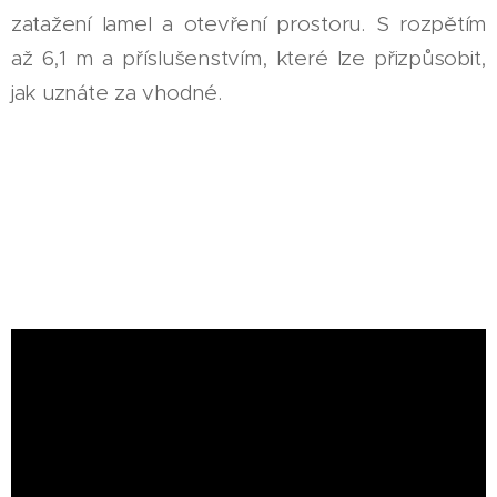
zatažení lamel a otevření prostoru. S rozpětím
až 6,1 m a příslušenstvím, které lze přizpůsobit,
jak uznáte za vhodné.