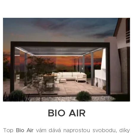
BIO AIR
Top
Bio Air
vám dává naprostou svobodu, díky