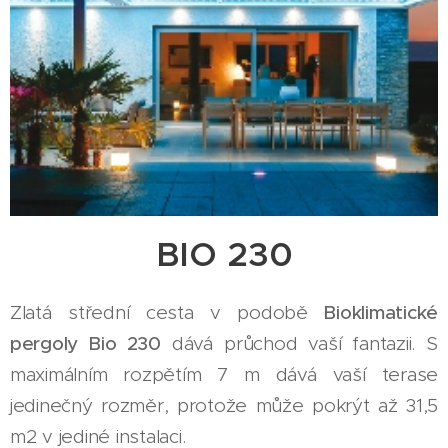
BIO 230
Zlatá střední cesta v podobě
Bioklimatické
pergoly Bio
230
dává průchod vaší fantazii. S
maximálním rozpětím 7 m dává vaší terase
jedinečný rozměr, protože může pokrýt až 31,5
m2 v jediné instalaci.