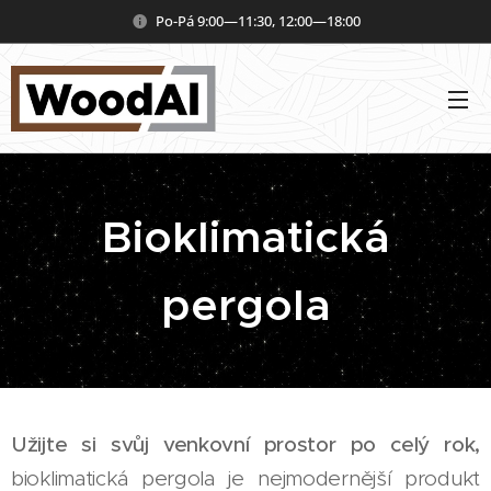
Po-Pá 9:00—11:30, 12:00—18:00
Bioklimatická
pergola
Užijte si svůj venkovní prostor po celý rok,
bioklimatická pergola je nejmodernější produkt