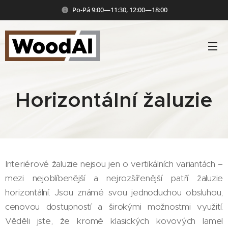
Po-Pá 9:00—11:30, 12:00—18:00
Horizontální žaluzie
Interiérové žaluzie nejsou jen o vertikálních variantách –
mezi nejoblíbenější a nejrozšířenější patří žaluzie
horizontální. Jsou známé svou jednoduchou obsluhou,
cenovou dostupností a širokými možnostmi využití.
Věděli jste, že kromě klasických kovových lamel