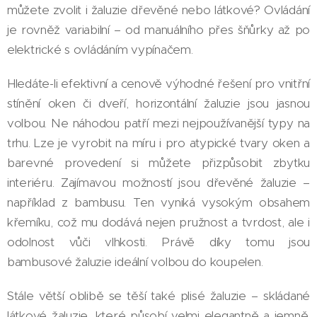
můžete zvolit i žaluzie dřevěné nebo látkové? Ovládání
je rovněž variabilní – od manuálního přes šňůrky až po
elektrické s ovládáním vypínačem.
Hledáte-li efektivní a cenově výhodné řešení pro vnitřní
stínění oken či dveří, horizontální žaluzie jsou jasnou
volbou. Ne náhodou patří mezi nejpoužívanější typy na
trhu. Lze je vyrobit na míru i pro atypické tvary oken a
barevné provedení si můžete přizpůsobit zbytku
interiéru. Zajímavou možností jsou dřevěné žaluzie –
například z bambusu. Ten vyniká vysokým obsahem
křemíku, což mu dodává nejen pružnost a tvrdost, ale i
odolnost vůči vlhkosti. Právě díky tomu jsou
bambusové žaluzie ideální volbou do koupelen.
Stále větší oblibě se těší také plisé žaluzie – skládané
látkové žaluzie, které působí velmi elegantně a jemně.