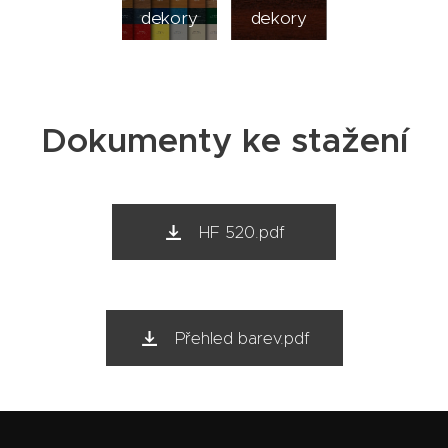
dekory
dekory
Dokumenty ke stažení
HF 520.pdf
Přehled barev.pdf