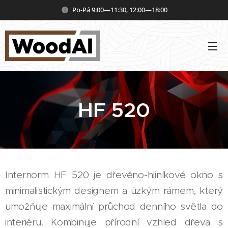
Po-Pá 9:00—11:30, 12:00—18:00
HF 520
Internorm HF 520 je dřevěno-hliníkové okno s
minimalistickým designem a úzkým rámem, který
umožňuje maximální průchod denního světla do
interiéru. Kombinuje přírodní vzhled dřeva s